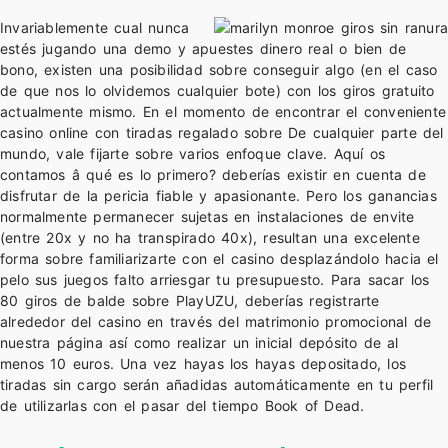
Invariablemente cual nunca
estés jugando una demo y apuestes dinero real o bien de
bono, existen una posibilidad sobre conseguir algo (en el caso
de que nos lo olvidemos cualquier bote) con los giros gratuito
actualmente mismo. En el momento de encontrar el conveniente
casino online con tiradas regalado sobre De cualquier parte del
mundo, vale fijarte sobre varios enfoque clave. Aquí os
contamos â qué es lo primero? deberías existir en cuenta de
disfrutar de la pericia fiable y apasionante. Pero los ganancias
normalmente permanecer sujetas en instalaciones de envite
(entre 20x y no ha transpirado 40x), resultan una excelente
forma sobre familiarizarte con el casino desplazándolo hacia el
pelo sus juegos falto arriesgar tu presupuesto. Para sacar los
80 giros de balde sobre PlayUZU, deberías registrarte
alrededor del casino en través del matrimonio promocional de
nuestra página así­ como realizar un inicial depósito de al
menos 10 euros. Una vez hayas los hayas depositado, los
tiradas sin cargo serán añadidas automáticamente en tu perfil
de utilizarlas con el pasar del tiempo Book of Dead.