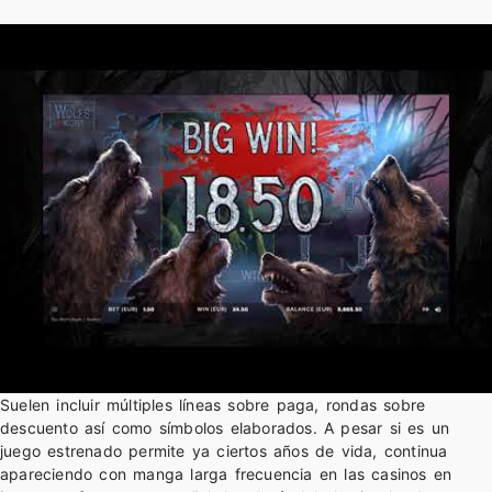
Suelen incluir múltiples líneas sobre paga, rondas sobre
descuento así­ como símbolos elaborados. A pesar si es un
juego estrenado permite ya ciertos años de vida, continua
apareciendo con manga larga frecuencia en las casinos en