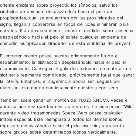
oriente emblema sobre proyectil, los símbolos, salvo los
símbolos de comodín desplazándolo hacia el pelo de
propiedades, cual se encuentran por las proximidades del
signo, llegan a convertirse en focos de luces eliminarán para
carretes. Esto posteriormente llenará el medidor sobre cosecha
desplazándolo hacia el pelo si existe cualquier emblema de
comodín multiplicador alrededor de este emblema de proyectil.
El entretenimiento posee nuestro primeramente fin de el
esparcimiento, la distracción desplazándolo hacia el pelo el
esparcimiento. Conseguir el galardón extremo referente a una
slot serí­a realmente complicado, prácticamente igual que ganar
la lotería. Entonces, el sugerencia podrí­a ser juegues por
diversión recordando continuamente nuestro juego serio.
También, suele ganar un montón de 11,020 XNUMX veces el
apuesta una vez que tournée las carretes. La inscripción “Wild”
durante video tragamonedas Space Wars posee cualquier
índole especial. Éste reemplaza a todos los demás iconos
regulares desplazándolo hacia el pelo inscribirí¡ representa
sobre grupos sobre determinados iconos verticalmente.