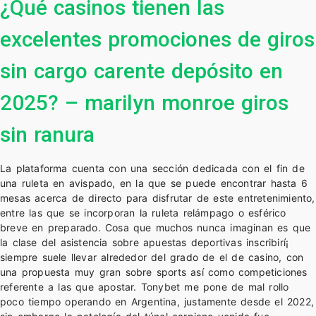
¿Qué casinos tienen las
excelentes promociones de giros
sin cargo carente depósito en
2025? – marilyn monroe giros
sin ranura
La plataforma cuenta con una sección dedicada con el fin de
una ruleta en avispado, en la que se puede encontrar hasta 6
mesas acerca de directo para disfrutar de este entretenimiento,
entre las que se incorporan la ruleta relámpago o esférico
breve en preparado. Cosa que muchos nunca imaginan es que
la clase del asistencia sobre apuestas deportivas inscribirí¡
siempre suele llevar alrededor del grado de el de casino, con
una propuesta muy gran sobre sports así­ como competiciones
referente a las que apostar. Tonybet me pone de mal rollo
poco tiempo operando en Argentina, justamente desde el 2022,