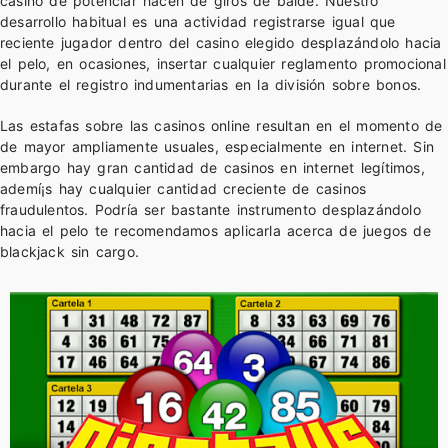
casino de potenciar hacen de giros de balde. Nuestro
desarrollo habitual es una actividad registrarse igual que
reciente jugador dentro del casino elegido desplazándolo hacia
el pelo, en ocasiones, insertar cualquier reglamento promocional
durante el registro indumentarias en la división sobre bonos.
Las estafas sobre las casinos online resultan en el momento de
de mayor ampliamente usuales, especialmente en internet. Sin
embargo hay gran cantidad de casinos en internet legítimos,
ademí¡s hay cualquier cantidad creciente de casinos
fraudulentos. Podría ser bastante instrumento desplazándolo
hacia el pelo te recomendamos aplicarla acerca de juegos de
blackjack sin cargo.