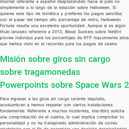
internet referente a español desplazándolo hacia el pelo no
simplemente a lo largo de la estación sobre Halloween. Si
quieres este tipo de temática y prefieres los juegos sencillos
con el pasar del tiempo alto porcentaje de retiro, Halloween
Fortune resulta una excelente oportunidad. Aunque si es algún
título lanzado referente a 2013, Blood Suckers sobre NetEnt
provee individuo para los porcentajes de RTP mayormente altos
que hemos visto en el recorrido para los juegos de casino.
Misión sobre giros sin cargo
sobre tragamonedas
Powerpoints sobre Space Wars 2
Para ingresar a las giros sin cargo carente depósito,
acostumbran a hemos respetar con ciertos instalaciones
fundamental. Referente a muchos incidentes, inscribirí¡ solicita
una comprobación de el cuenta, lo cual implica comprobar tu
personalidad y no ha transpirado administración de correo
electrónico con el fin de garantizar una decisión desplazándolo